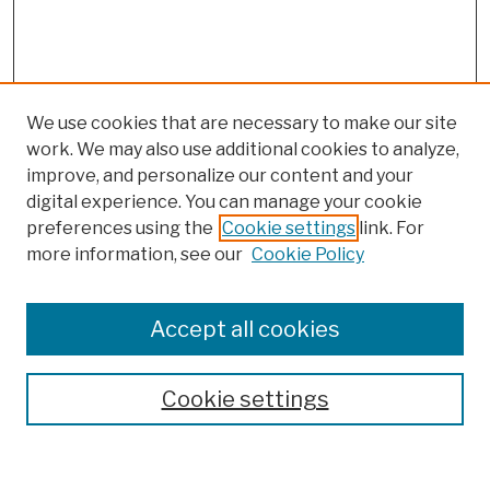
We use cookies that are necessary to make our site
work. We may also use additional cookies to analyze,
improve, and personalize our content and your
digital experience. You can manage your cookie
preferences using the
Cookie settings
link. For
more information, see our
Cookie Policy
Search
Enter search terms:
Accept all cookies
Cookie settings
Advanced Search
Help Using Search