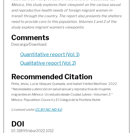
México, this study explores their viewpoint on the various sexual
and reproductive health needs of foreign migrant women in-
transit through the country. The report also presents the shelters
need to provide care to this population. Volumes 1 and 2 of the
study explore migrant women's viewpoints.
Comments
Descarga/Download:
Quantitative report (Vol. 1)
Qualitative report (Vol. 2)
Recommended Citation
Peña, Jesús, Lucía Vázquez Quesada, and Isabel Vieitez Martínez. 2022.
"Necesidades y atención en salud sexual y reproductiva de mujeres
migrantes en México: Un estudio desde Ciudad Juárez—Volumen 3."
México: Population Council y El Colegio de la Frontera Norte.
Licensed under
CC BY-NC-ND 4.0
DOI
10.31899/sbsr2022.1012