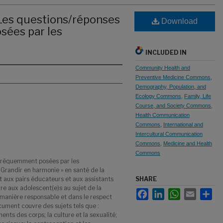
 Les questions/réponses
Download
sées par les
INCLUDED IN
Community Health and
Preventive Medicine Commons
,
Demography, Population, and
Ecology Commons
,
Family, Life
Course, and Society Commons
,
Health Communication
Commons
,
International and
Intercultural Communication
Commons
,
Medicine and Health
Commons
 fréquemment posées par les
 Grandir en harmonie » en santé de la
t aux pairs éducateurs et aux assistants
SHARE
re aux adolescent(e)s au sujet de la
Facebook
LinkedIn
WhatsApp
Email
Sha
 manière responsable et dans le respect
ument couvre des sujets tels que :
nts des corps; la culture et la sexualité;