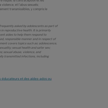
re risque; la contraception et les
a violence, et l’abus sexuels;
lement transmissibles, y compris le
frequently asked by adolescents as part of
n reproductive health. It is primarily
ent aides to help them respond to
med, responsible manner and in respect of
ument covers topics such as: adolescence,
xuality; sexual health and safer sex;
; sexual abuse, violence, and
ly transmitted infections, including
rs-éducateurs et des aides-ados ou