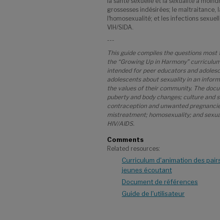
la santé sexuelle et la sexualité à moind
grossesses indésirées; le maltraitance, l
lʼhomosexualité; et les infections sexuel
VIH/SIDA.
---
This guide compiles the questions most 
the “Growing Up in Harmony” curriculum i
intended for peer educators and adolesc
adolescents about sexuality in an infor
the values of their community. The doc
puberty and body changes; culture and se
contraception and unwanted pregnancies
mistreatment; homosexuality; and sexual
HIV/AIDS.
Comments
Related resources:
Curriculum d'animation des pai
jeunes écoutant
Document de références
Guide de l'utilisateur