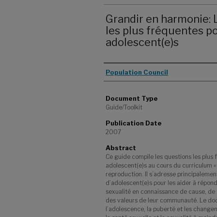
Grandir en harmonie:
les plus fréquentes po
adolescent(e)s
Authors
Population Council
Document Type
Guide/Toolkit
Publication Date
2007
Abstract
Ce guide compile les questions les plus
adolescent(e)s au cours du curriculum «
reproduction. Il s’adresse principalemen
d’adolescent(e)s pour les aider à répond
sexualité en connaissance de cause, de
des valeurs de leur communauté. Le doc
l’adolescence, la puberté et les changeme