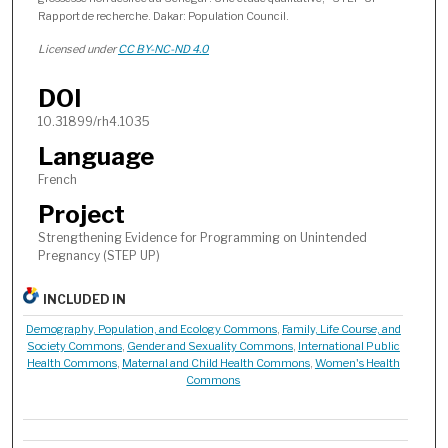
Rapport de recherche. Dakar: Population Council.
Licensed under
CC BY-NC-ND 4.0
DOI
10.31899/rh4.1035
Language
French
Project
Strengthening Evidence for Programming on Unintended
Pregnancy (STEP UP)
INCLUDED IN
Demography, Population, and Ecology Commons
,
Family, Life Course, and
Society Commons
,
Gender and Sexuality Commons
,
International Public
Health Commons
,
Maternal and Child Health Commons
,
Women's Health
Commons