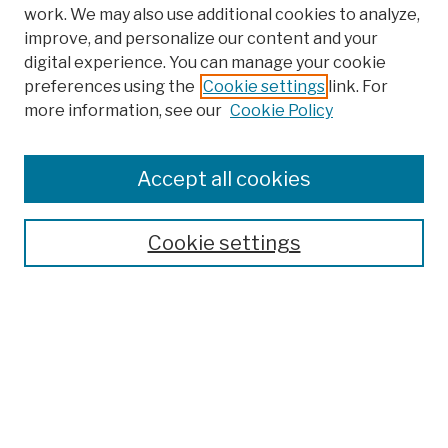
work. We may also use additional cookies to analyze,
improve, and personalize our content and your
digital experience. You can manage your cookie
preferences using the
Cookie settings
link. For
more information, see our
Cookie Policy
Search
Enter search terms:
Accept all cookies
Cookie settings
Advanced Search
Help Using Search
Notify me via email
Browse
Collections
Disciplines