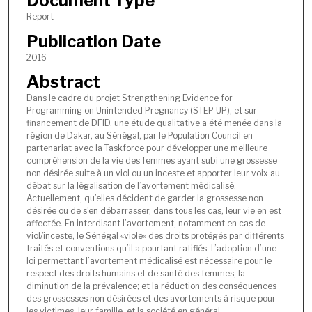
Document Type
Report
Publication Date
2016
Abstract
Dans le cadre du projet Strengthening Evidence for
Programming on Unintended Pregnancy (STEP UP), et sur
financement de DFID, une étude qualitative a été menée dans la
région de Dakar, au Sénégal, par le Population Council en
partenariat avec la Taskforce pour développer une meilleure
compréhension de la vie des femmes ayant subi une grossesse
non désirée suite à un viol ou un inceste et apporter leur voix au
débat sur la légalisation de l’avortement médicalisé.
Actuellement, qu’elles décident de garder la grossesse non
désirée ou de s’en débarrasser, dans tous les cas, leur vie en est
affectée. En interdisant l’avortement, notamment en cas de
viol/inceste, le Sénégal «viole» des droits protégés par différents
traités et conventions qu’il a pourtant ratifiés. L’adoption d’une
loi permettant l’avortement médicalisé est nécessaire pour le
respect des droits humains et de santé des femmes; la
diminution de la prévalence; et la réduction des conséquences
des grossesses non désirées et des avortements à risque pour
les victimes, leur famille, et la société en général.