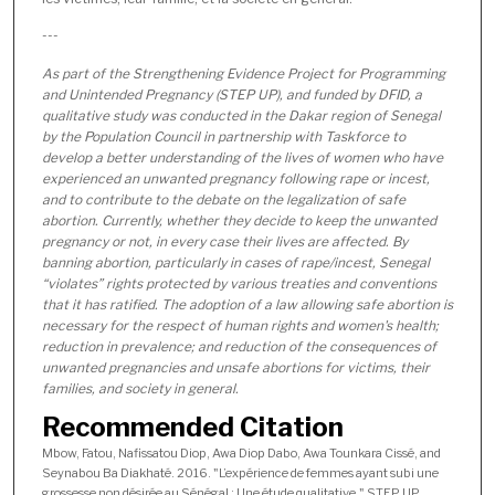
---
As part of the Strengthening Evidence Project for Programming
and Unintended Pregnancy (STEP UP), and funded by DFID, a
qualitative study was conducted in the Dakar region of Senegal
by the Population Council in partnership with Taskforce to
develop a better understanding of the lives of women who have
experienced an unwanted pregnancy following rape or incest,
and to contribute to the debate on the legalization of safe
abortion. Currently, whether they decide to keep the unwanted
pregnancy or not, in every case their lives are affected. By
banning abortion, particularly in cases of rape/incest, Senegal
“violates” rights protected by various treaties and conventions
that it has ratified. The adoption of a law allowing safe abortion is
necessary for the respect of human rights and women's health;
reduction in prevalence; and reduction of the consequences of
unwanted pregnancies and unsafe abortions for victims, their
families, and society in general.
Recommended Citation
Mbow, Fatou, Nafissatou Diop, Awa Diop Dabo, Awa Tounkara Cissé, and
Seynabou Ba Diakhaté. 2016. "L’expérience de femmes ayant subi une
grossesse non désirée au Sénégal : Une étude qualitative," STEP UP