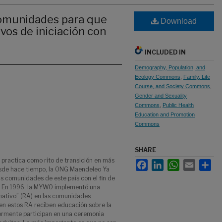
 comunidades para que
Download
ivos de iniciación con
INCLUDED IN
Demography, Population, and
Ecology Commons
,
Family, Life
Course, and Society Commons
,
Gender and Sexuality
Commons
,
Public Health
Education and Promotion
Commons
SHARE
 practica como rito de transición en más
Facebook
LinkedIn
WhatsApp
Email
Sha
Desde hace tiempo, la ONG Maendeleo Ya
 comunidades de este país con el fin de
. En 1996, la MYWO implementó una
rnativo” (RA) en las comunidades
n en estos RA reciben educación sobre la
riormente participan en una ceremonia