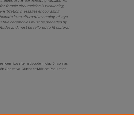
studies of AR-participating families. As
t for female circumcision is weakening,
sensitization messages encouraging
icipate in an alternative coming-of-age
rnative ceremonies must be preceded by
tudes and must be tailored to fit cultural
alicen ritos alternativos de iniciación con las
n Operative. Ciudad de México: Population