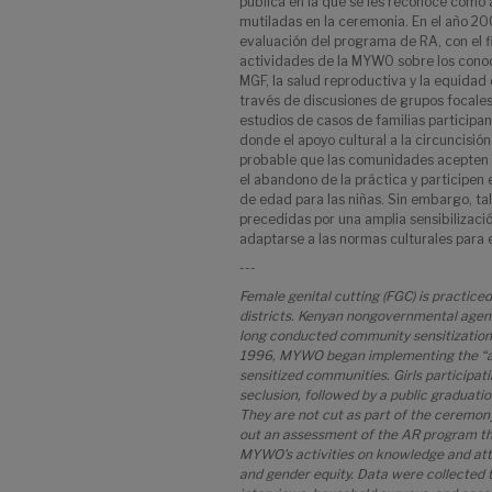
pública en la que se les reconoce como 
mutiladas en la ceremonia. En el año 200
evaluación del programa de RA, con el fi
actividades de la MYWO sobre los conoc
MGF, la salud reproductiva y la equidad
través de discusiones de grupos focales
estudios de casos de familias particip
donde el apoyo cultural a la circuncisió
probable que las comunidades acepten m
el abandono de la práctica y participen
de edad para las niñas. Sin embargo, ta
precedidas por una amplia sensibilizaci
adaptarse a las normas culturales para el
---
Female genital cutting (FGC) is practiced
districts. Kenyan nongovernmental ag
long conducted community sensitization 
1996, MYWO began implementing the “alte
sensitized communities. Girls participati
seclusion, followed by a public graduat
They are not cut as part of the ceremony
out an assessment of the AR program tha
MYWO’s activities on knowledge and att
and gender equity. Data were collected 