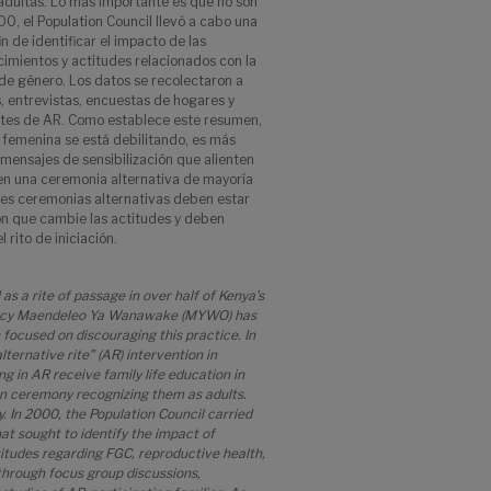
adultas. Lo más importante es que no son
0, el Population Council llevó a cabo una
n de identificar el impacto de las
imientos y actitudes relacionados con la
 de género. Los datos se recolectaron a
, entrevistas, encuestas de hogares y
antes de AR. Como establece este resumen,
n femenina se está debilitando, es más
ensajes de sensibilización que alienten
 en una ceremonia alternativa de mayoría
les ceremonias alternativas deben estar
ón que cambie las actitudes y deben
 rito de iniciación.
 as a rite of passage in over half of Kenya’s
ency Maendeleo Ya Wanawake (MYWO) has
focused on discouraging this practice. In
rnative rite” (AR) intervention in
ng in AR receive family life education in
ion ceremony recognizing them as adults.
. In 2000, the Population Council carried
t sought to identify the impact of
itudes regarding FGC, reproductive health,
through focus group discussions,