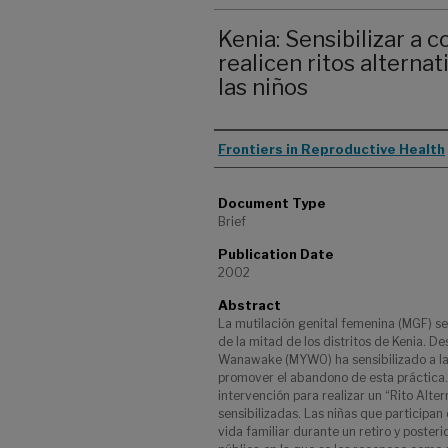
Kenia: Sensibilizar a
realicen ritos alternat
las niños
Authors
Frontiers in Reproductive Health
Document Type
Brief
Publication Date
2002
Abstract
La mutilación genital femenina (MGF) se
de la mitad de los distritos de Kenia. 
Wanawake (MYWO) ha sensibilizado a las
promover el abandono de esta práctica
intervención para realizar un “Rito Alte
sensibilizadas. Las niñas que participa
vida familiar durante un retiro y poste