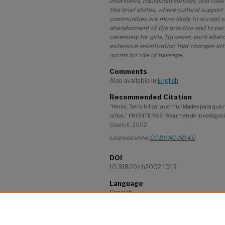
interviews, household surveys, and case 
this brief states, where cultural suppor
communities are more likely to accept 
abandonment of the practice and to part
ceremony for girls. However, such alte
extensive sensitization that changes atti
norms for rite of passage.
Comments
Also available in
English
Recommended Citation
"Kenia: Sensibilizar a comunidades para que re
niños," FRONTERAS Resumen de Investigació
Council, 2002.
Licensed under
CC BY-NC-ND 4.0
DOI
10.31899/rh2002.1013
Language
Spanish
Project
Frontiers in Reproductive Health